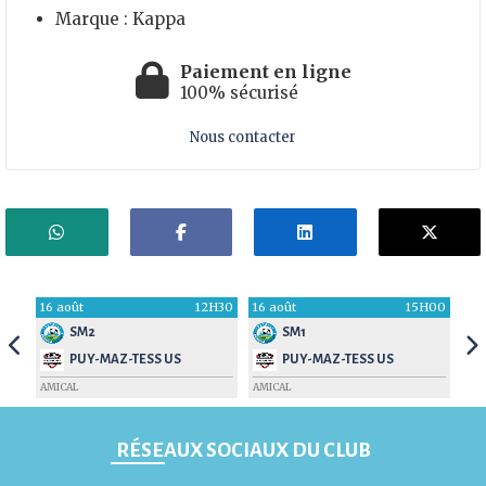
Marque :
Kappa
Paiement en ligne
100% sécurisé
Nous contacter
H00
16 août
12H30
16 août
15H00
16 
SM2
SM1
PUY-MAZ-TESS US
PUY-MAZ-TESS US
AMICAL
AMICAL
AMI
RÉSEAUX SOCIAUX DU CLUB