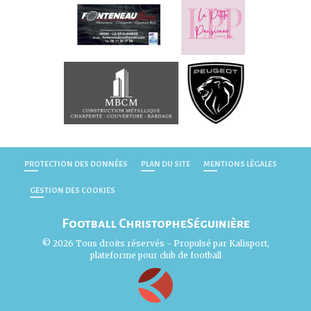
PROTECTION DES DONNÉES
PLAN DU SITE
MENTIONS LÉGALES
GESTION DES COOKIES
Football ChristopheSéguinière
© 2026 Tous droits réservés - Propulsé par
Kalisport,
plateforme pour club de football