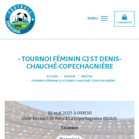
Panneau de gestion des cookies
MENU
CONNEXION
- TOURNOI FÉMININ GJ ST DENIS-
CHAUCHÉ-COPECHAGNIÈRE
ACCUEIL
SAISON
MATCHS
- TOURNOI FÉMININ GJ ST DENIS-CHAUCHÉ-COPECHAGNIÈRE
10 mai 2025 à 09H30
stade Bernard de Buor à La Copechagnière (85260).
Tournoi