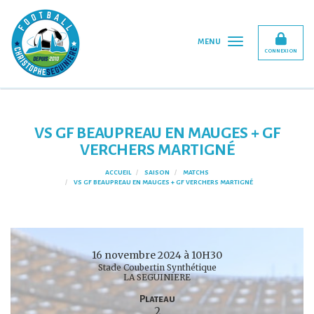
Panneau de gestion des cookies
MENU
CONNEXION
VS GF BEAUPREAU EN MAUGES + GF
VERCHERS MARTIGNÉ
ACCUEIL
SAISON
MATCHS
VS GF BEAUPREAU EN MAUGES + GF VERCHERS MARTIGNÉ
16 novembre 2024 à 10H30
Stade Coubertin Synthétique
LA SEGUINIERE
Plateau
2